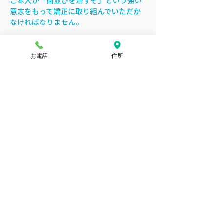
ご本人が「歯並びを治すぞ」という強い
意志をもって
矯正に取り組んでいただか
なければなりません。
始める時期は大体７～８歳位、犬歯が生
える前がベストですが、もちろん犬歯が
お電話
住所
生えた後でも始めることは可能です。
長所
早期治療ならば10万円から治療可能。
永久歯を１本も抜かない。
装置は取り外し可能。
どんな年齢層の方でも治療可能。
矯正をしているのが見た目ではわからない。
​短所
装置を着けると喋り難くなる。
装置を着ける時間が短いと矯正時間が長くな
り、費用もかかってしまう。