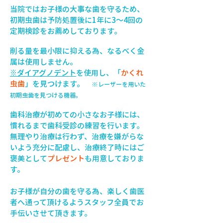
当院ではお子様の大事な歯を守るため、
初期虫歯は予防処置後に1年に3～4回の
定期検診をお薦めしております。
削る量を最小限に抑える為、なるべく金
属は使用しません。
※ダイアグノデント
を使用し、「
かくれ
虫歯
」を見つけます。
※レーザーを用いた
初期虫歯を見つける機器。
歯科治療が初めての小さなお子様には、
慣れるまで歯科受診の練習を行います。
無理やり治療は行わず、治療を嫌がらな
いよう充分に配慮し、治療終了時にはご
褒美として
プレゼント
も用意しておりま
す。
お子様が自分の歯を守る為、楽しく歯医
者へ通って頂けるようスタッフ全員でお
手伝いさせて頂きます。